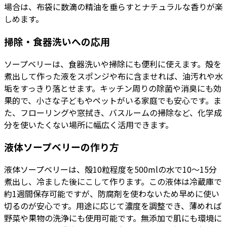
場合は、布袋に数滴の精油を垂らすとナチュラルな香りが楽
しめます。
掃除・食器洗いへの応用
ソープベリーは、食器洗いや掃除にも便利に使えます。殻を
煮出して作った液をスポンジや布に含ませれば、油汚れや水
垢をすっきり落とせます。キッチン周りの除菌や消臭にも効
果的で、小さな子どもやペットがいる家庭でも安心です。ま
た、フローリングや窓拭き、バスルームの掃除など、化学成
分を使いたくない場所に幅広く活用できます。
液体ソープベリーの作り方
液体ソープベリーは、殻10粒程度を500mlの水で10〜15分
煮出し、冷ました後にこして作ります。この液体は冷蔵庫で
約1週間保存可能ですが、防腐剤を使わないため早めに使い
切るのが安心です。用途に応じて濃度を調整でき、薄めれば
野菜や果物の洗浄にも使用可能です。無添加で肌にも環境に