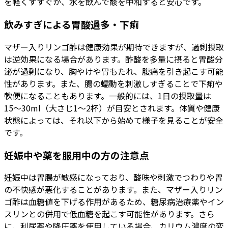
を軽くすすぐか、水を飲んで酸を中和すると安心です。
飲みすぎによる胃酸過多・下痢
マザー入りリンゴ酢は健康効果が期待できますが、過剰摂取
は逆効果になる場合があります。酢酸を多量に摂ると胃酸分
泌が過剰になり、胸やけや胃もたれ、腹痛を引き起こす可能
性があります。また、腸の蠕動を刺激しすぎることで下痢や
軟便になることもあります。一般的には、1日の摂取量は
15〜30ml（大さじ1〜2杯）が目安とされます。体質や健康
状態によっては、それ以下から始めて様子を見ることが安全
です。
妊娠中や薬を服用中の方の注意点
妊娠中は胃腸が敏感になっており、酸味や刺激でつわりや胃
の不快感が悪化することがあります。また、マザー入りリン
ゴ酢は血糖値を下げる作用があるため、糖尿病治療薬やイン
スリンとの併用で低血糖を起こす可能性があります。さら
に、利尿薬や降圧薬を使用している場合、カリウム濃度の変