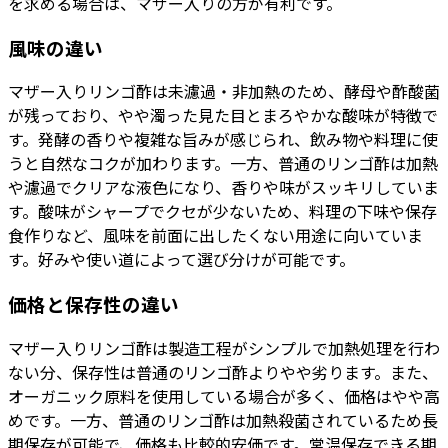
を求める場合は、マザー入りの方が有利です。
風味の違い
マザー入りリンゴ酢は未濾過・非加熱のため、酵母や酢酸菌
が残っており、やや濁った見た目とまろやかな酸味が特徴で
す。発酵の香りや複雑な旨みが感じられ、飲み物や料理に使
うと自然なコクが加わります。一方、普通のリンゴ酢は加熱
や濾過でクリアな液色になり、香りや味がスッキリしていま
す。酸味がシャープでクセが少ないため、料理の下味や保存
食作りなど、風味を前面に出したくない用途に向いていま
す。好みや使い道によって選び分けが可能です。
価格と保存性の違い
マザー入りリンゴ酢は製造工程がシンプルで加熱処理を行わ
ない分、保存性は普通のリンゴ酢よりやや劣ります。また、
オーガニック原料を使用している場合が多く、価格はやや高
めです。一方、普通のリンゴ酢は加熱殺菌されているため長
期保存が可能で、価格も比較的安価です。常温保存できる期