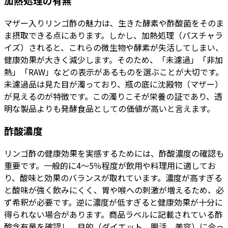
加熱処理の有無
マザー入りリンゴ酢の魅力は、生きた酵素や酢酸菌をそのま
ま摂取できる点にあります。しかし、加熱処理（パスチャラ
イズ）されると、これらの微生物や酵素が失活してしまい、
健康効果が大きく減少します。そのため、「未濾過」「非加
熱」「RAW」などの表示があるものを選ぶことが大切です。
未濾過品は見た目が濁っており、瓶の底に沈殿物（マザー）
が見えるのが特徴です。この濁りこそが栄養の証であり、透
明な製品よりも発酵食品としての価値が高いと言えます。
酢酸濃度
リンゴ酢の健康効果を実感するためには、酢酸濃度の確認も
重要です。一般的に4〜5％程度が飲用や料理用に適してお
り、酸味と効果のバランスが取れています。濃度が高すぎる
と酸味が強く飲みにくく、胃や喉への刺激が増えるため、必
ず希釈が必要です。逆に濃度が低すぎると健康効果が十分に
得られない場合があります。商品ラベルに記載されている酢
酸含有量を確認し、目的（ダイエット、腸活、美容）に合っ