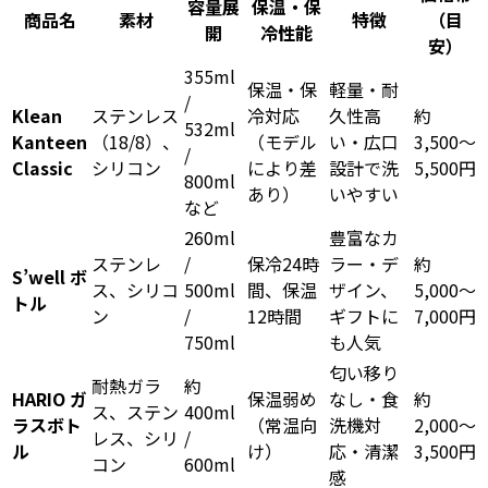
容量展
保温・保
商品名
素材
特徴
（目
開
冷性能
安）
355ml
保温・保
軽量・耐
/
Klean
ステンレス
冷対応
久性高
約
532ml
Kanteen
（18/8）、
（モデル
い・広口
3,500〜
/
Classic
シリコン
により差
設計で洗
5,500円
800ml
あり）
いやすい
など
260ml
豊富なカ
ステンレ
/
保冷24時
ラー・デ
約
S’well ボ
ス、シリコ
500ml
間、保温
ザイン、
5,000〜
トル
ン
/
12時間
ギフトに
7,000円
750ml
も人気
匂い移り
耐熱ガラ
約
HARIO ガ
保温弱め
なし・食
約
ス、ステン
400ml
ラスボト
（常温向
洗機対
2,000〜
レス、シリ
/
ル
け）
応・清潔
3,500円
コン
600ml
感