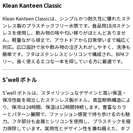
Klean Kanteen Classic
Klean Kanteen Classicは、シンプルかつ耐久性に優れたステ
ンレス製のプラスチックフリー水筒です。食品用18/8ステン
レスを使用し、飲み物の味や匂い移りがほとんどありませ
ん。軽量ながら頑丈で、アウトドアから日常使いまで幅広く
対応。広口設計で氷や飲み物の注ぎ入れがしやすく、洗浄も
簡単です。フタはステンレスとシリコンで構成され、BPAフ
リー。長く使えるエコな一本を探している方に最適です。
S’well ボトル
S’well ボトルは、スタイリッシュなデザインと高い保温・
保冷性能を両立したステンレス製ボトル。真空断熱構造によ
り、保冷は24時間、保温は12時間持続します。豊富なカラ
ーとパターン展開で、ファッション感覚で持ち歩けるのも魅
力。フタ部分も金属とシリコンを使用し、プラスチックを極
力排除しています。実用性とデザイン性を兼ね備えた、ギフ