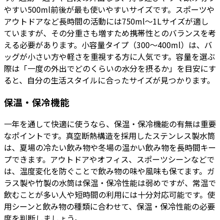
やすい500ml前後が最も使いやすいサイズです。スポーツや
アウトドアなど長時間の活動には750ml〜1Lサイズが適し
ていますが、その分重さも増すため携帯性とのバランスを考
える必要があります。小容量タイプ（300〜400ml）は、バ
ッグが小さい方や軽さを重視する方に人気です。容量を選ぶ
際は「一度の外出でどのくらいの水分を摂るか」を目安にす
ると、自分の生活スタイルに合ったサイズが見つかります。
保温・保冷機能
一年を通して快適に使うなら、保温・保冷機能の有無は重要
なポイントです。真空断熱構造を採用したステンレス製水筒
は、夏場の冷たい飲み物や冬場の温かい飲み物を長時間キー
プできます。アウトドアやオフィス、スポーツシーンなどで
は、温度変化を防ぐことで飲み物の味や風味も保てます。ガ
ラス製や竹製の水筒は保温・保冷性能は弱めですが、常温で
飲むことが多い人や短時間の利用には十分対応可能です。使
用シーンと飲み物の種類に合わせて、保温・保冷性能の必要
度を判断しましょう。