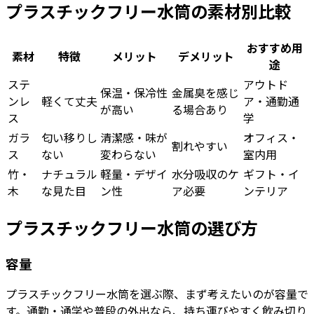
プラスチックフリー水筒の素材別比較
おすすめ用
素材
特徴
メリット
デメリット
途
ステ
アウトド
保温・保冷性
金属臭を感じ
ンレ
軽くて丈夫
ア・通勤通
が高い
る場合あり
ス
学
ガラ
匂い移りし
清潔感・味が
オフィス・
割れやすい
ス
ない
変わらない
室内用
竹・
ナチュラル
軽量・デザイ
水分吸収のケ
ギフト・イ
木
な見た目
ン性
ア必要
ンテリア
プラスチックフリー水筒の選び方
容量
プラスチックフリー水筒を選ぶ際、まず考えたいのが容量で
す。通勤・通学や普段の外出なら、持ち運びやすく飲み切り