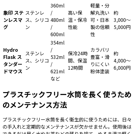
360ml
軽量・分
象印 ステ
ステンレ
/
高い保
解丸洗い
約
ンレスマ
ス、シリコ
480ml
温・保冷
可・日本
3,000〜
グ
ン
/
性能
製の信頼
5,000円
600ml
性
354ml
Hydro
/
カラバリ
ステンレ
保冷24時
約
Flask ス
532ml
豊富・滑
ス、シリコ
間、保温
4,000〜
タンダー
/
りにくい
ン
12時間
6,000円
ドマウス
621ml
粉体塗装
など
プラスチックフリー水筒を長く使うため
のメンテナンス方法
プラスチックフリー水筒を長く衛生的に使うためには、日々
の手入れと定期的なメンテナンスが欠かせません。使用後は
できるだけ早く水やお茶などの残りを捨て、ぬるま湯で軽く